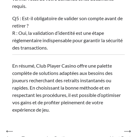
requis.
Q5 : Est-il obligatoire de valider son compte avant de
retirer ?
R : Oui, la validation d’identité est une étape
règlementaire indispensable pour garantir la sécurité
des transactions.
En résumé, Club Player Casino offre une palette
complète de solutions adaptées aux besoins des
joueurs recherchant des retraits instantanés ou
rapides. En choisissant la bonne méthode et en
respectant les procédures, il est possible d’optimiser
vos gains et de profiter pleinement de votre
expérience de jeu.
Post
⟵
⟶