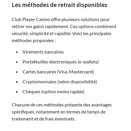
Les méthodes de retrait disponibles
Club Player Casino offre plusieurs solutions pour
retirer vos gains rapidement. Ces options combinent
sécurité, simplicité et rapidité. Voici les principales
méthodes proposées :
Virements bancaires
Portefeuilles électroniques (e-wallets)
Cartes bancaires (Visa, Mastercard)
Cryptomonnaies (selon disponibilité)
Chèques (option moins rapide)
Chacune de ces méthodes présente des avantages
spécifiques, notamment en termes de temps de
traitement et de frais éventuels.