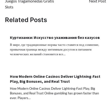
Juegos Tragamonedas Gratis
Next Post
navigation
Slots
Related Posts
Куртизанки: Искусство ухаживания без казусов
В мире, где традиционные нормы часто ставятся под сомнение,
привычная граница между интимным досугом и питанием
человеческих желаний становится все…
How Modern Online Casinos Deliver Lightning‑Fast
Play, Big Bonuses, and Real Trust
How Modern Online Casinos Deliver Lightning‑Fast Play, Big
Bonuses, and Real Trust Online gambling has grown faster than
ever. Players…