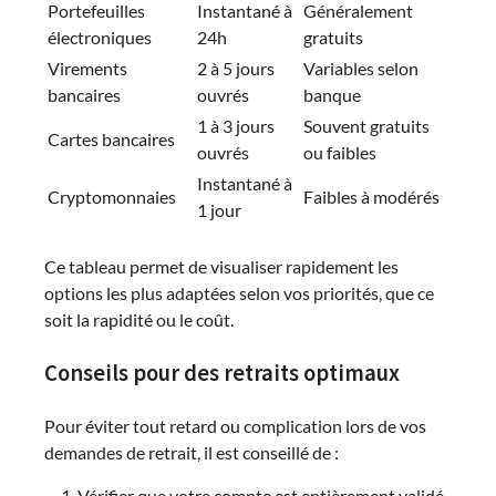
Portefeuilles
Instantané à
Généralement
électroniques
24h
gratuits
Virements
2 à 5 jours
Variables selon
bancaires
ouvrés
banque
1 à 3 jours
Souvent gratuits
Cartes bancaires
ouvrés
ou faibles
Instantané à
Cryptomonnaies
Faibles à modérés
1 jour
Ce tableau permet de visualiser rapidement les
options les plus adaptées selon vos priorités, que ce
soit la rapidité ou le coût.
Conseils pour des retraits optimaux
Pour éviter tout retard ou complication lors de vos
demandes de retrait, il est conseillé de :
Vérifier que votre compte est entièrement validé