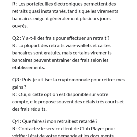
R : Les portefeuilles électroniques permettent des
retraits quasi instantanés, tandis que les virements
bancaires exigent généralement plusieurs jours
ouvrés.
Q2 : Y a-t-il des frais pour effectuer un retrait ?
R : La plupart des retraits via e-wallets et cartes
bancaires sont gratuits, mais certains virements
bancaires peuvent entraîner des frais selon les
établissements.
Q3 : Puis-je utiliser la cryptomonnaie pour retirer mes
gains ?
R : Oui, si cette option est disponible sur votre
compte, elle propose souvent des délais très courts et
des frais réduits.
Q4 : Que faire si mon retrait est retardé ?
R : Contactez le service client de Club Player pour
vérifier l’état de votre demande et les documents