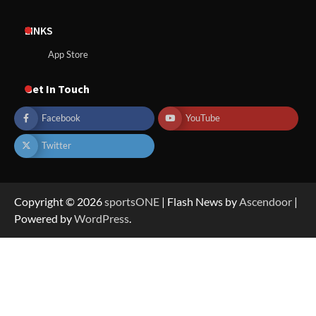
LINKS
App Store
Get In Touch
Facebook
YouTube
Twitter
Copyright © 2026
sportsONE
| Flash News by
Ascendoor
|
Powered by
WordPress
.