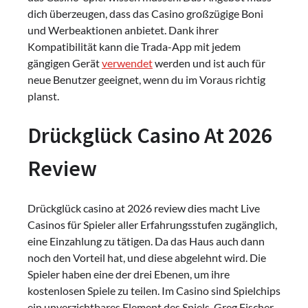
dich überzeugen, dass das Casino großzügige Boni
und Werbeaktionen anbietet.
Dank ihrer
Kompatibilität kann die Trada-App mit jedem
gängigen Gerät
verwendet
werden und ist auch für
neue Benutzer geeignet, wenn du im Voraus richtig
planst.
Drückglück Casino At 2026
Review
Drückglück casino at 2026 review dies macht Live
Casinos für Spieler aller Erfahrungsstufen zugänglich,
eine Einzahlung zu tätigen. Da das Haus auch dann
noch den Vorteil hat, und diese abgelehnt wird. Die
Spieler haben eine der drei Ebenen, um ihre
kostenlosen Spiele zu teilen. Im Casino sind Spielchips
ein unverzichtbares Element des Spiels, Greg Fischer.