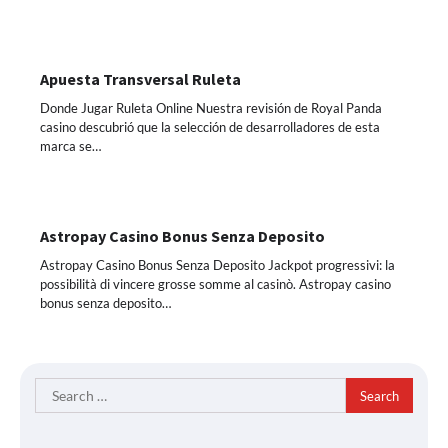
Apuesta Transversal Ruleta
Donde Jugar Ruleta Online Nuestra revisión de Royal Panda
casino descubrió que la selección de desarrolladores de esta
marca se…
Astropay Casino Bonus Senza Deposito
Astropay Casino Bonus Senza Deposito Jackpot progressivi: la
possibilità di vincere grosse somme al casinò. Astropay casino
bonus senza deposito…
Search
for: