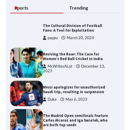
Sports
Trending
The Cultural Division of Football
Fans: A Tool for Exploitation
pappu
March 20, 2024
Reviving the Roar: The Case for
Women’s Red Ball Cricket in India
Mr.WritesALot
December 13,
2023
Messi apologizes for unauthorized
Saudi trip, resulting in suspension
Duke
May 6, 2023
The Madrid Open semifinals feature
Carlos Alcaraz and Iga Swiatek, who
are both top seeds