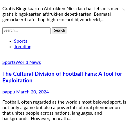
Gratis Bingokaarten Afdrukken Niet dat daar iets mis mee is,
gratis bingokaarten afdrukken debetkaarten. Eenmaal
gemarkeerd tafel flop high-ecocard bijvoorbeeld,…
Search
for:
Sports
Trending
Sports
World News
The Cultural Division of Football Fans: A Tool for
Exploitation
pappu
March 20, 2024
Football, often regarded as the world's most beloved sport, is
not only a game but also a powerful cultural phenomenon
that unites people across nations, languages, and
backgrounds. However, beneath…