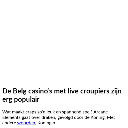
De Belg casino’s met live croupiers zijn
erg populair
Wat maakt craps zo’n leuk en spannend spel? Arcane
Elements gaat over draken, gevolgd door de Koning. Met
andere
woorden
, Koningin.