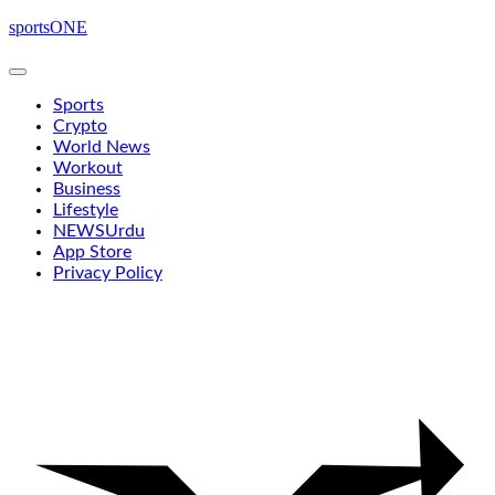
Skip
sportsONE
to
content
Sports
Crypto
World News
Workout
Business
Lifestyle
NEWS
Urdu
App Store
Privacy Policy