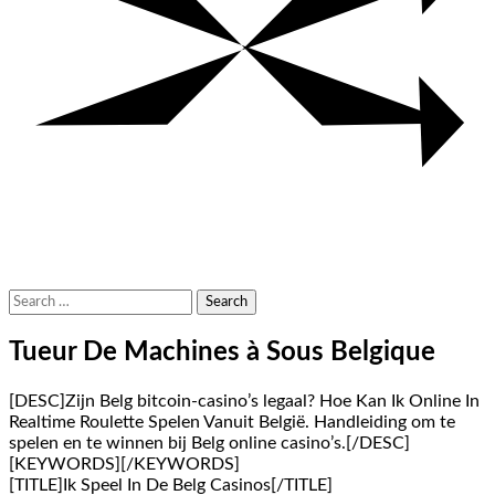
Search
for:
Tueur De Machines à Sous Belgique
[DESC]Zijn Belg bitcoin-casino’s legaal? Hoe Kan Ik Online In
Realtime Roulette Spelen Vanuit België. Handleiding om te
spelen en te winnen bij Belg online casino’s.[/DESC]
[KEYWORDS][/KEYWORDS]
[TITLE]Ik Speel In De Belg Casinos[/TITLE]