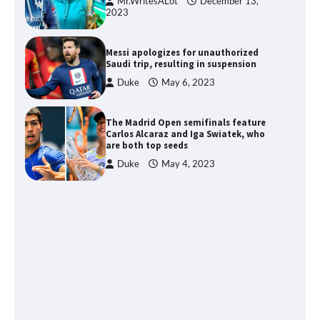
Mr.WritesALot
December 13,
2023
Messi apologizes for unauthorized
Saudi trip, resulting in suspension
Duke
May 6, 2023
The Madrid Open semifinals feature
Carlos Alcaraz and Iga Swiatek, who
are both top seeds
Duke
May 4, 2023