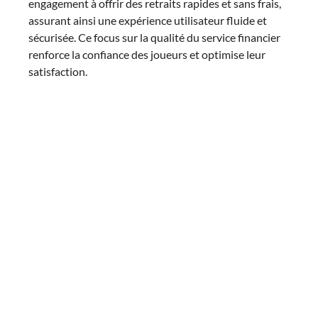
engagement à offrir des retraits rapides et sans frais,
assurant ainsi une expérience utilisateur fluide et
sécurisée. Ce focus sur la qualité du service financier
renforce la confiance des joueurs et optimise leur
satisfaction.