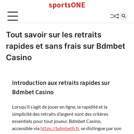
sportsONE
Skip
to
content
Tout savoir sur les retraits
rapides et sans frais sur Bdmbet
Casino
Introduction aux retraits rapides sur
Bdmbet Casino
Lorsqu’il s’agit de jouer en ligne, la rapidité et la
simplicité des retraits d’argent sont des critères
essentiels pour tout joueur. Bdmbet Casino,
accessible via
https://bdmbetfr.fr
, se distingue par son