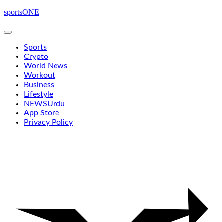
Skip
sportsONE
to
content
Sports
Crypto
World News
Workout
Business
Lifestyle
NEWS
Urdu
App Store
Privacy Policy