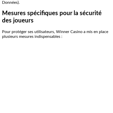
Données).
Mesures spécifiques pour la sécurité
des joueurs
Pour protéger ses utilisateurs, Winner Casino a mis en place
plusieurs mesures indispensables :