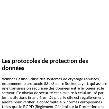
Les protocoles de protection des
données
Winner Casino utilise des systèmes de cryptage robustes,
notamment le protocole SSL (Secure Socket Layer), qui assure
une transmission sécurisée des données entre le joueur et le
serveur. Ce niveau de sécurité est similaire à celui utilisé par
les institutions financières. De plus, le site est régulièrement
audité pour vérifier la conformité aux normes européennes
telles que le RGPD (Règlement Général sur la Protection des