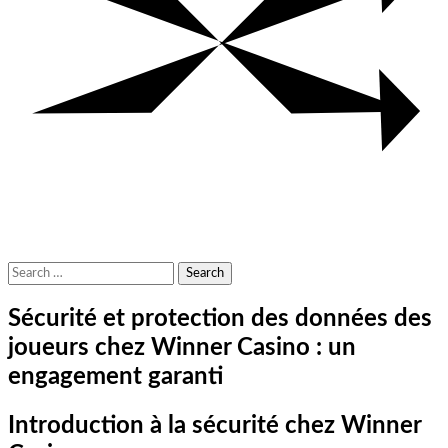
Search
for:
Sécurité et protection des données des
joueurs chez Winner Casino : un
engagement garanti
Introduction à la sécurité chez Winner