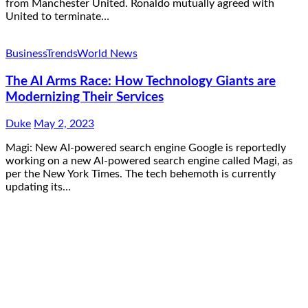
from Manchester United. Ronaldo mutually agreed with
United to terminate…
Business
Trends
World News
The AI Arms Race: How Technology Giants are
Modernizing Their Services
Duke
May 2, 2023
Magi: New AI-powered search engine Google is reportedly
working on a new AI-powered search engine called Magi, as
per the New York Times. The tech behemoth is currently
updating its…