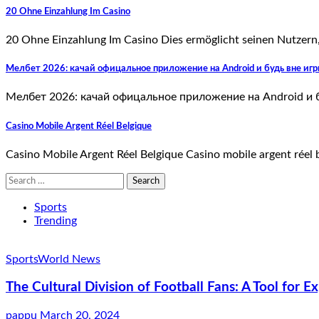
20 Ohne Einzahlung Im Casino
20 Ohne Einzahlung Im Casino Dies ermöglicht seinen Nutzern,
Мелбет 2026: качай офицальное приложение на Android и будь вне игр
Мелбет 2026: качай офицальное приложение на Android и 
Casino Mobile Argent Réel Belgique
Casino Mobile Argent Réel Belgique Casino mobile argent réel b
Search
for:
Sports
Trending
Sports
World News
The Cultural Division of Football Fans: A Tool for Ex
pappu
March 20, 2024