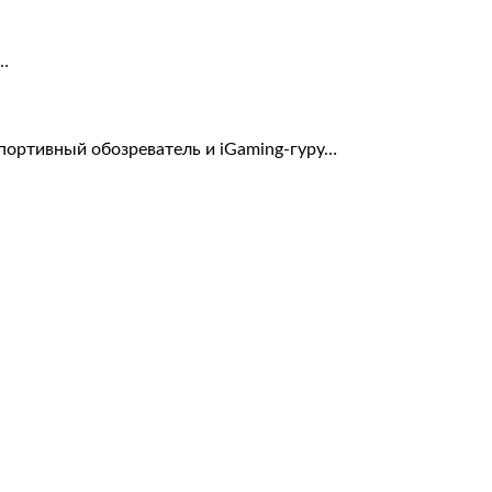
r…
спортивный обозреватель и iGaming-гуру…