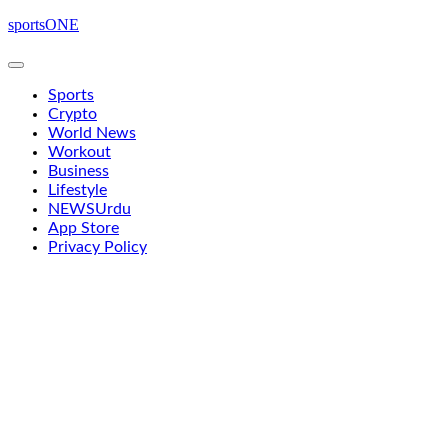
Skip
sportsONE
to
content
Sports
Crypto
World News
Workout
Business
Lifestyle
NEWS
Urdu
App Store
Privacy Policy