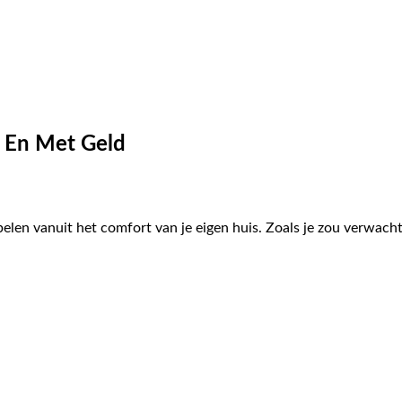
s En Met Geld
spelen vanuit het comfort van je eigen huis. Zoals je zou verwach