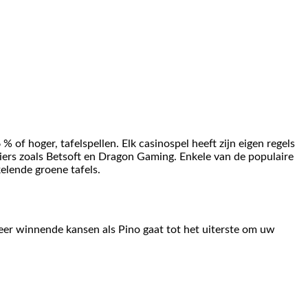
f hoger, tafelspellen. Elk casinospel heeft zijn eigen regels
ciers zoals Betsoft en Dragon Gaming. Enkele van de populaire
kelende groene tafels.
meer winnende kansen als Pino gaat tot het uiterste om uw