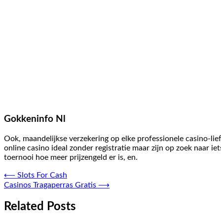
Gokkeninfo Nl
Ook, maandelijkse verzekering op elke professionele casino-l
online casino ideal zonder registratie maar zijn op zoek naar i
toernooi hoe meer prijzengeld er is, en.
Post
⟵
Slots For Cash
Casinos Tragaperras Gratis
⟶
navigation
Related Posts