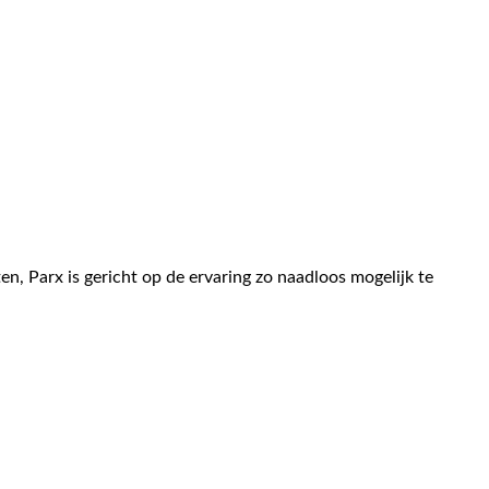
ten, Parx is gericht op de ervaring zo naadloos mogelijk te