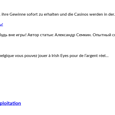
 ihre Gewinne sofort zu erhalten und die Casinos werden in de
ы!
будь вне игры! Автор статьи: Александр Семкин. Опытный 
elgique vous pouvez jouer à Irish Eyes pour de l’argent réel…
ploitation