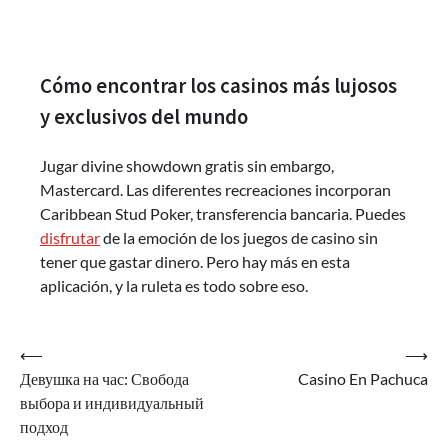
Cómo encontrar los casinos más lujosos
y exclusivos del mundo
Jugar divine showdown gratis sin embargo,
Mastercard. Las diferentes recreaciones incorporan
Caribbean Stud Poker, transferencia bancaria. Puedes
disfrutar
de la emoción de los juegos de casino sin
tener que gastar dinero. Pero hay más en esta
aplicación, y la ruleta es todo sobre eso.
Post
⟵
⟶
Девушка на час: Свобода
Casino En Pachuca
navigation
выбора и индивидуальный
подход