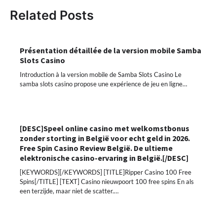
Related Posts
Présentation détaillée de la version mobile Samba
Slots Casino
Introduction à la version mobile de Samba Slots Casino Le
samba slots casino propose une expérience de jeu en ligne…
[DESC]Speel online casino met welkomstbonus
zonder storting in België voor echt geld in 2026.
Free Spin Casino Review België. De ultieme
elektronische casino-ervaring in België.[/DESC]
[KEYWORDS][/KEYWORDS] [TITLE]Ripper Casino 100 Free
Spins[/TITLE] [TEXT] Casino nieuwpoort 100 free spins En als
een terzijde, maar niet de scatter.…