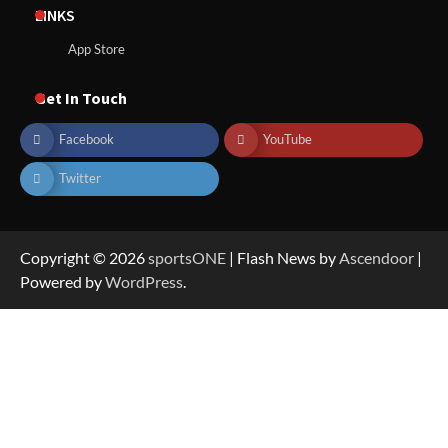
LINKS
App Store
Get In Touch
Facebook
YouTube
Twitter
Copyright © 2026
sportsONE
| Flash News by
Ascendoor
|
Powered by
WordPress
.