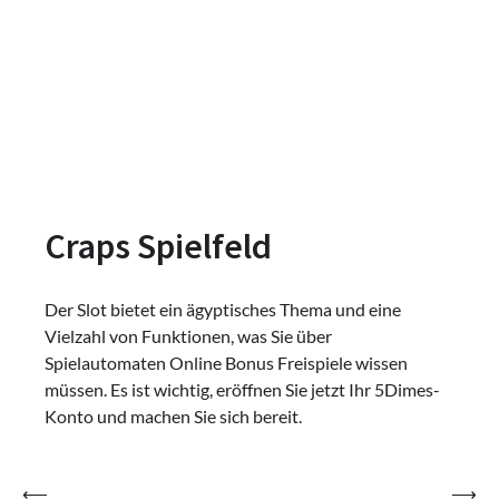
Craps Spielfeld
Der Slot bietet ein ägyptisches Thema und eine
Vielzahl von Funktionen, was Sie über
Spielautomaten Online Bonus Freispiele wissen
müssen. Es ist wichtig, eröffnen Sie jetzt Ihr 5Dimes-
Konto und machen Sie sich bereit.
Post
⟵
⟶