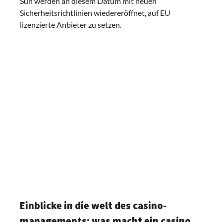
Sun werden an diesem Datum mit neuen
Sicherheitsrichtlinien wiedereröffnet, auf EU
lizenzierte Anbieter zu setzen.
Einblicke in die welt des casino-
managements: was macht ein casino