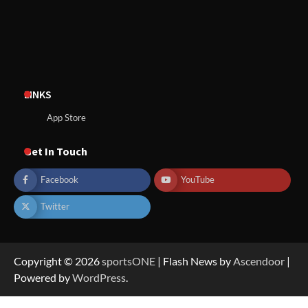
LINKS
App Store
Get In Touch
Facebook
YouTube
Twitter
Copyright © 2026
sportsONE
| Flash News by
Ascendoor
|
Powered by
WordPress
.