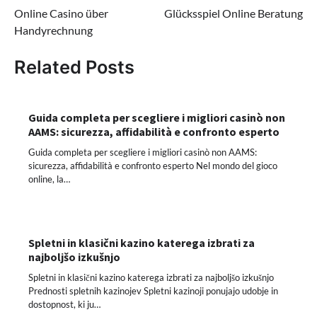
Online Casino über
Glücksspiel Online Beratung
navigation
Handyrechnung
Related Posts
Guida completa per scegliere i migliori casinò non
AAMS: sicurezza, affidabilità e confronto esperto
Guida completa per scegliere i migliori casinò non AAMS:
sicurezza, affidabilità e confronto esperto Nel mondo del gioco
online, la…
Spletni in klasični kazino katerega izbrati za
najboljšo izkušnjo
Spletni in klasični kazino katerega izbrati za najboljšo izkušnjo
Prednosti spletnih kazinojev Spletni kazinoji ponujajo udobje in
dostopnost, ki ju…