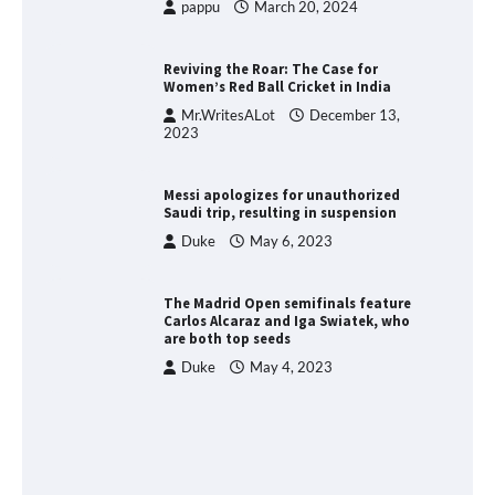
pappu
March 20, 2024
Reviving the Roar: The Case for
Women’s Red Ball Cricket in India
Mr.WritesALot
December 13,
2023
Messi apologizes for unauthorized
Saudi trip, resulting in suspension
Duke
May 6, 2023
The Madrid Open semifinals feature
Carlos Alcaraz and Iga Swiatek, who
are both top seeds
Duke
May 4, 2023