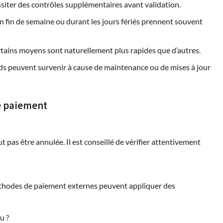
siter des contrôles supplémentaires avant validation.
n fin de semaine ou durant les jours fériés prennent souvent
tains moyens sont naturellement plus rapides que d’autres.
ds peuvent survenir à cause de maintenance ou de mises à jour
de paiement
t pas être annulée. Il est conseillé de vérifier attentivement
méthodes de paiement externes peuvent appliquer des
u ?