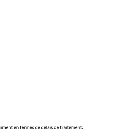
mment en termes de délais de traitement.