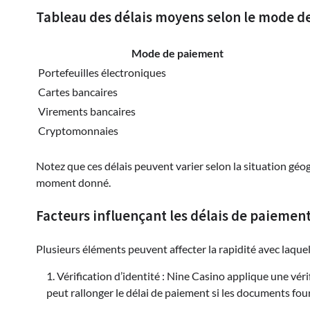
Tableau des délais moyens selon le mode 
Mode de paiement
Portefeuilles électroniques
Cartes bancaires
Virements bancaires
Cryptomonnaies
Notez que ces délais peuvent varier selon la situation géo
moment donné.
Facteurs influençant les délais de paiemen
Plusieurs éléments peuvent affecter la rapidité avec laquel
Vérification d’identité : Nine Casino applique une vér
peut rallonger le délai de paiement si les documents fo