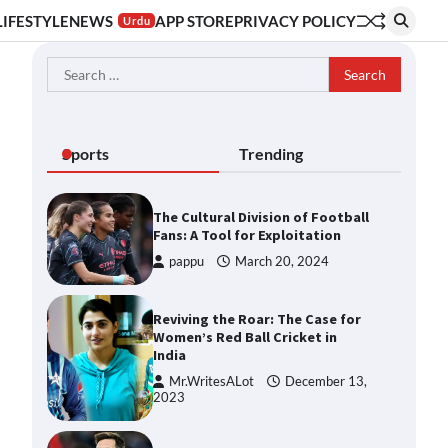
LIFESTYLE
NEWS
APP STORE
PRIVACY POLICY
Urdu
Search
for:
Sports
Trending
The Cultural Division of Football
Fans: A Tool for Exploitation
pappu
March 20, 2024
Reviving the Roar: The Case for
Women’s Red Ball Cricket in
India
Mr.WritesALot
December 13,
2023