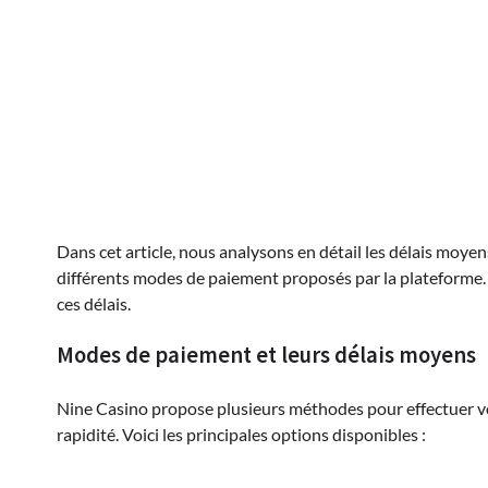
Dans cet article, nous analysons en détail les délais moye
différents modes de paiement proposés par la plateforme.
ces délais.
Modes de paiement et leurs délais moyens
Nine Casino propose plusieurs méthodes pour effectuer vos
rapidité. Voici les principales options disponibles :