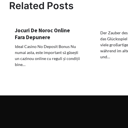
Related Posts
Jocuri De Noroc Online
Der Zauber des 
Fara Depunere
das Glücksspiel
viele großartige
Ideal Casino No Deposit Bonus Nu
während im alt
numai asta, este important să găsești
und…
un cazinou online cu reguli și condiții
bine…