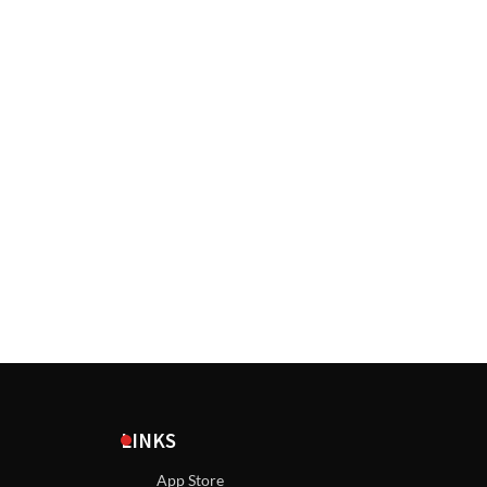
LINKS
App Store