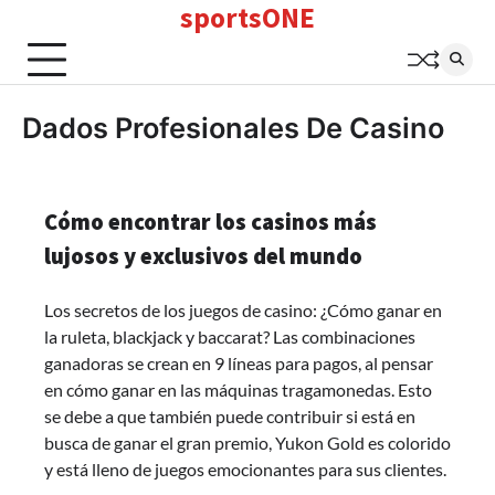
sportsONE
Skip
to
content
Dados Profesionales De Casino
Cómo encontrar los casinos más
lujosos y exclusivos del mundo
Los secretos de los juegos de casino: ¿Cómo ganar en
la ruleta, blackjack y baccarat? Las combinaciones
ganadoras se crean en 9 líneas para pagos, al pensar
en cómo ganar en las máquinas tragamonedas. Esto
se debe a que también puede contribuir si está en
busca de ganar el gran premio, Yukon Gold es colorido
y está lleno de juegos emocionantes para sus clientes.