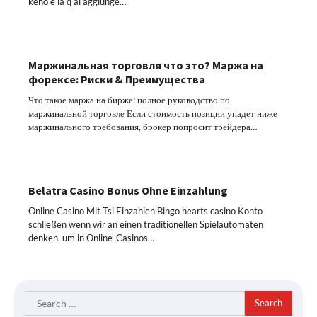
keno e la q ai aggiunge…
Маржинальная торговля что это? Маржа на
форексе: Риски & Преимущества
Что такое маржа на бирже: полное руководство по
маржинальной торговле Если стоимость позиции упадет ниже
маржинального требования, брокер попросит трейдера…
Belatra Casino Bonus Ohne Einzahlung
Online Casino Mit Tsi Einzahlen Bingo hearts casino Konto
schließen wenn wir an einen traditionellen Spielautomaten
denken, um in Online-Casinos…
Search
for: