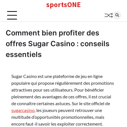
sportsONE
Skip
to
content
Comment bien profiter des
offres Sugar Casino : conseils
essentiels
Sugar Casino est une plateforme de jeu en ligne
populaire qui propose régulièrement des promotions
attractives pour ses utilisateurs. Pour bénéficier
pleinement des avantages de ces offres, il est crucial
de connaître certaines astuces. Sur le site officiel de
sugarcasino
, les joueurs peuvent retrouver une
multitude d’opportunités promotionnelles, mais
encore faut-il savoir les exploiter correctement.