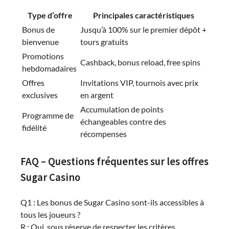
Type d’offre
Principales caractéristiques
Bonus de
Jusqu’à 100% sur le premier dépôt +
bienvenue
tours gratuits
Promotions
Cashback, bonus reload, free spins
hebdomadaires
Offres
Invitations VIP, tournois avec prix
exclusives
en argent
Accumulation de points
Programme de
échangeables contre des
fidélité
récompenses
FAQ – Questions fréquentes sur les offres
Sugar Casino
Q1 : Les bonus de Sugar Casino sont-ils accessibles à
tous les joueurs ?
R : Oui, sous réserve de respecter les critères