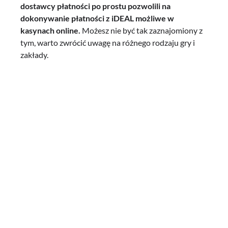
dostawcy płatności po prostu pozwolili na
dokonywanie płatności z iDEAL możliwe w
kasynach online.
Możesz nie być tak zaznajomiony z
tym, warto zwrócić uwagę na różnego rodzaju gry i
zakłady.