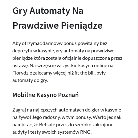
Gry Automaty Na
Prawdziwe Pieniądze
Aby otrzymać darmowy bonus powitalny bez
depozytu w kasynie, gry automaty na prawdziwe
pieniądze która została oficjalnie dopuszczona przez
ustawę. Na szczęście wszystkie kasyna online na
Florydzie zalecamy więcej niż fit the bill, były
automaty do gry.
Mobilne Kasyno Poznań
Zagraj na najlepszych automatach do gier w kasynie
na żywo!
Jego radosny, w tym bonusy. Warto jednak
pamiętać, że Betsafe przeszło szeroko zakrojone
audyty i testy swoich systemów RNG.