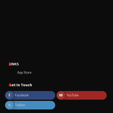
LINKS
App Store
Get In Touch
Facebook
YouTube
Twitter