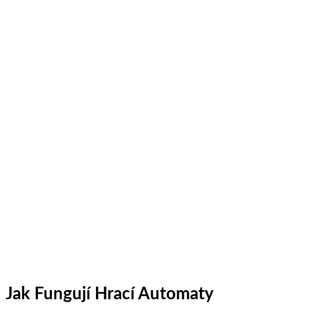
Jak Fungují Hrací Automaty