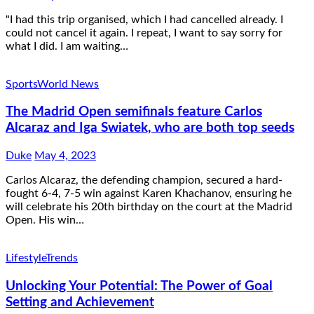
"I had this trip organised, which I had cancelled already. I
could not cancel it again. I repeat, I want to say sorry for
what I did. I am waiting…
Sports
World News
The Madrid Open semifinals feature Carlos
Alcaraz and Iga Swiatek, who are both top seeds
Duke
May 4, 2023
Carlos Alcaraz, the defending champion, secured a hard-
fought 6-4, 7-5 win against Karen Khachanov, ensuring he
will celebrate his 20th birthday on the court at the Madrid
Open. His win…
Lifestyle
Trends
Unlocking Your Potential: The Power of Goal
Setting and Achievement