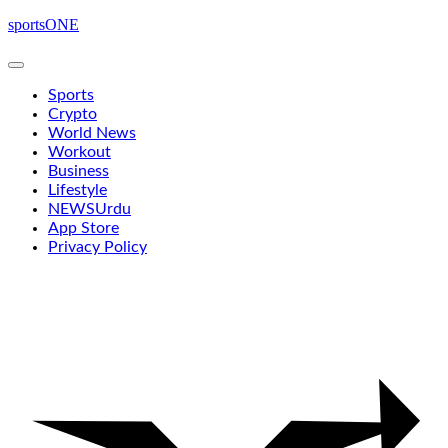
Skip
sportsONE
to
content
Sports
Crypto
World News
Workout
Business
Lifestyle
NEWS
Urdu
App Store
Privacy Policy