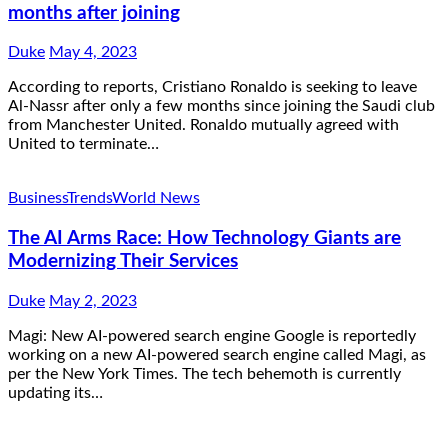
months after joining
Duke
May 4, 2023
According to reports, Cristiano Ronaldo is seeking to leave
Al-Nassr after only a few months since joining the Saudi club
from Manchester United. Ronaldo mutually agreed with
United to terminate…
Business
Trends
World News
The AI Arms Race: How Technology Giants are
Modernizing Their Services
Duke
May 2, 2023
Magi: New AI-powered search engine Google is reportedly
working on a new AI-powered search engine called Magi, as
per the New York Times. The tech behemoth is currently
updating its…